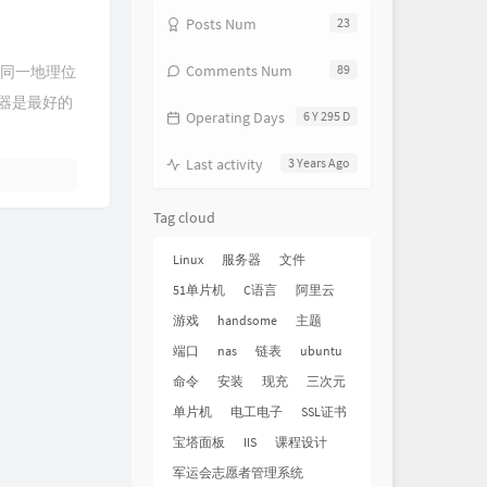
Posts Num
23
Comments Num
89
在同一地理位
器是最好的
Operating Days
6 Y 295 D
Last activity
3 Years Ago
Tag cloud
Linux
服务器
文件
51单片机
C语言
阿里云
游戏
handsome
主题
端口
nas
链表
ubuntu
命令
安装
现充
三次元
单片机
电工电子
SSL证书
宝塔面板
IIS
课程设计
军运会志愿者管理系统