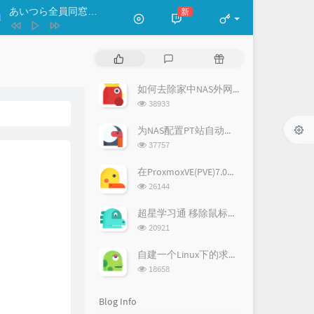
あいつら全員同窓会
新
- ずっと真夜中でいいのに。
あいつら全員同窓会
P
L
R
ずっと真夜中でいいのに。
わたしの一番かわいいところ
o
a
a
p
t
n
如何去除家中NAS外网访问端口号-CDN方法
FRUITS ZIPPER
失恋ソング沢山聴いて 泣いてばかり
u
e
d
浏
38933
私はもう。
りりあ。
l
s
o
曇り空の向こうは晴れている
22/7
览
a
次
t
m
为NAS配置PT站自动登录签到
空は高く風は歌う
春奈るな
数:
r
c
a
浏
37757
a
o
r
览
letter song
doriko / 初音ミク
次
r
m
t
在ProxmoxVE(PVE)7.0中安装ArchLinux
Alive
ReoNa
数:
t
m
i
浏
26144
i
览
e
c
Running In The Dark
次
c
n
l
超星学习通 移除鼠标移出自动暂停
MONKEY MAJIK / 塞壬唱片-MSR
world.execute (me) ;
Mili
数:
l
t
e
浏
20921
览
e
s
s
花の塔
さユり
次
s
自建一个Linux下的求生之路2服务器
数:
浏
18658
览
次
Blog Info
数: