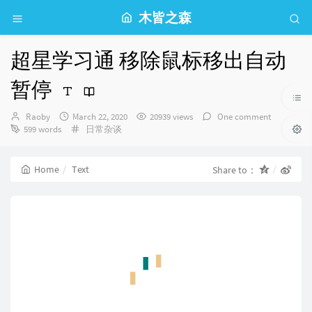
木皆之森
超星学习通 移除鼠标移出自动
暂停
Author：
发
Raoby
March 22, 2020
20939 views
One comment
布
Categories：
599 words
日常杂谈
时
间：
Home
Text
Share to：