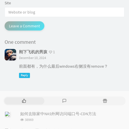
Site
Leave a Comment
One comment
刚下飞机的男孩
1
December 10, 2024
前面都有，为什么最后windows右侧没有remove？
Reply
P
L
R
o
a
a
p
t
n
如何去除家中NAS外网访问端口号-CDN方法
u
e
d
浏
38969
l
s
o
览
a
t
m