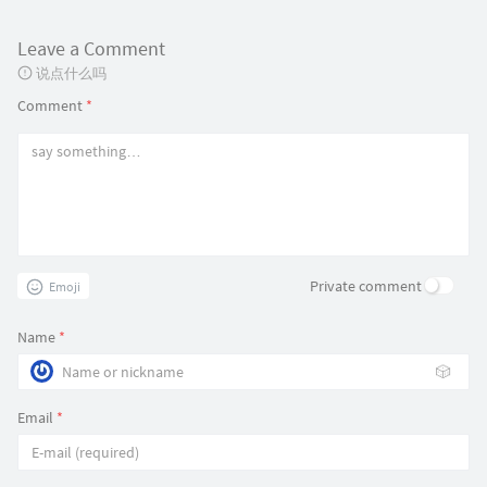
Leave a Comment
说点什么吗
Comment
*
Private comment
Emoji
Name
*
🎲
Email
*