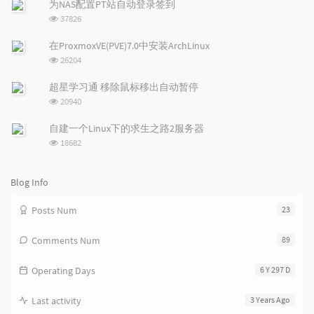
次
为NAS配置PT站自动登录签到
数:
r
c
a
浏
37826
a
o
r
览
次
r
m
t
在ProxmoxVE(PVE)7.0中安装ArchLinux
数:
t
m
i
浏
26204
i
e
c
览
次
c
n
l
超星学习通 移除鼠标移出自动暂停
数:
l
t
e
浏
20940
览
e
s
s
次
s
自建一个Linux下的求生之路2服务器
数:
浏
18682
览
次
数:
Blog Info
Posts Num
23
Comments Num
89
Operating Days
6 Y 297 D
Last activity
3 Years Ago