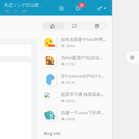
あいつら全員同窓会
失恋ソング沢山聴いて 泣いてばかりの私はもう。
新
- りりあ。
ずっと真夜中でいいのに。
わたしの一番かわいいところ
FRUITS ZIPPER
失恋ソング沢山聴いて 泣いてばかり
P
L
R
私はもう。
りりあ。
曇り空の向こうは晴れている
22/7
o
a
a
p
t
n
空は高く風は歌う
春奈るな
如何去除家中NAS外网访问端口号-CDN方法
u
e
d
浏
38904
letter song
doriko / 初音ミク
l
s
o
览
a
次
t
m
为NAS配置PT站自动登录签到
Alive
ReoNa
数:
r
c
a
浏
37752
Running In The Dark
a
o
r
览
次
r
m
t
在ProxmoxVE(PVE)7.0中安装ArchLinux
MONKEY MAJIK / 塞壬唱片-MSR
world.execute (me) ;
Mili
数:
t
m
i
浏
26135
i
览
e
c
花の塔
さユり
次
c
n
l
超星学习通 移除鼠标移出自动暂停
数:
l
t
e
浏
20912
览
e
s
s
次
s
自建一个Linux下的求生之路2服务器
数:
浏
18656
览
次
Blog Info
数: