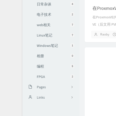
日常杂谈
4
在ProxmoxV
电子技术
2
在ProxmoxV
VE（后文用 PV
web相关
7
Raoby
Linux笔记
7
Windows笔记
1
相册
0
编程
5
FPGA
2
Pages
留言板
Links
追番列表
七夏浅笑