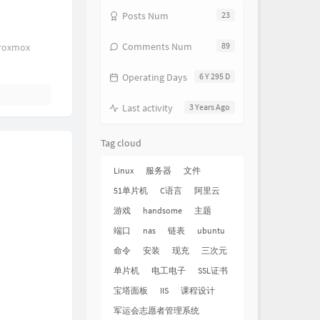
Posts Num
23
Comments Num
89
oxmox
Operating Days
6 Y 295 D
Last activity
3 Years Ago
Tag cloud
Linux
服务器
文件
51单片机
C语言
阿里云
游戏
handsome
主题
端口
nas
链表
ubuntu
命令
安装
现充
三次元
单片机
电工电子
SSL证书
宝塔面板
IIS
课程设计
军运会志愿者管理系统