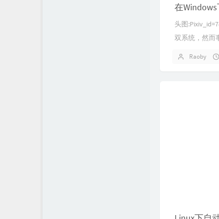
友情链接
兔兔
在Windows
关于
MoeDev的悄悄话
头图:Pixiv_i
双系统，然而事
代码仓库
冰牛奶
Raoby
隐私政策
North Area
文章归档
归云的个人小站
临轩
十二博客
Souta
Linux下自