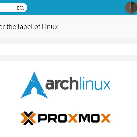
1
2
3
er the label of Linux
の
4
5
6
7
8
9
10