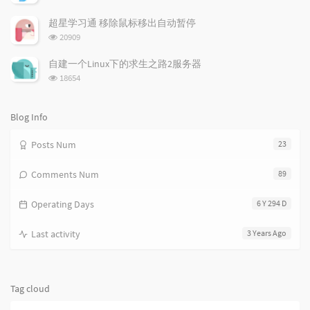
i
e
c
览
次
c
n
l
超星学习通 移除鼠标移出自动暂停
数:
l
t
e
浏
20909
览
e
s
s
次
s
自建一个Linux下的求生之路2服务器
数:
浏
18654
览
次
数:
Blog Info
Posts Num
23
Comments Num
89
Operating Days
6 Y 294 D
Last activity
3 Years Ago
Tag cloud