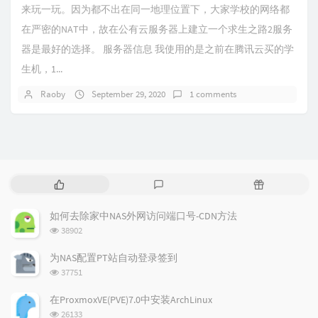
来玩一玩。因为都不出在同一地理位置下，大家学校的网络都
在严密的NAT中，故在公有云服务器上建立一个求生之路2服务
器是最好的选择。 服务器信息 我使用的是之前在腾讯云买的学
生机，1...
Raoby
September 29, 2020
1 comments
P
L
R
o
a
a
p
t
n
如何去除家中NAS外网访问端口号-CDN方法
u
e
d
浏
38902
l
s
o
览
a
t
m
次
为NAS配置PT站自动登录签到
数:
r
c
a
浏
37751
a
o
r
览
次
r
m
t
在ProxmoxVE(PVE)7.0中安装ArchLinux
数:
t
m
i
浏
26133