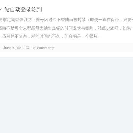
置PT站自动登录签到
都要求定期登录以防止账号因过久不登陆而被封禁（即使一直在保种，只要
然而不是每个人都能每天抽出足够的时间登录与签到，站点少还好，如果
虽然并不复杂，耗的时间也不久，但真的是一个很烦...
June 9, 2021
10 comments