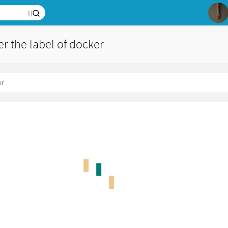
1
2
3
er the label of docker
の
4
5
6
er
7
8
9
10