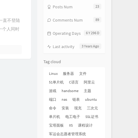
Posts Num
23
Comments Num
89
一直不登陆
一个人同时
Operating Days
6 Y 296 D
Last activity
3 Years Ago
Tag cloud
Linux
服务器
文件
51单片机
C语言
阿里云
游戏
handsome
主题
端口
nas
链表
ubuntu
命令
安装
现充
三次元
单片机
电工电子
SSL证书
宝塔面板
IIS
课程设计
军运会志愿者管理系统