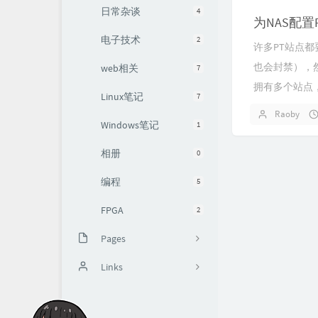
日常杂谈
4
为NAS配
电子技术
2
许多PT站点
也会封禁），
web相关
7
拥有多个站点，
Linux笔记
7
Raoby
Windows笔记
1
相册
0
编程
5
FPGA
2
Pages
留言板
Links
追番列表
七夏浅笑