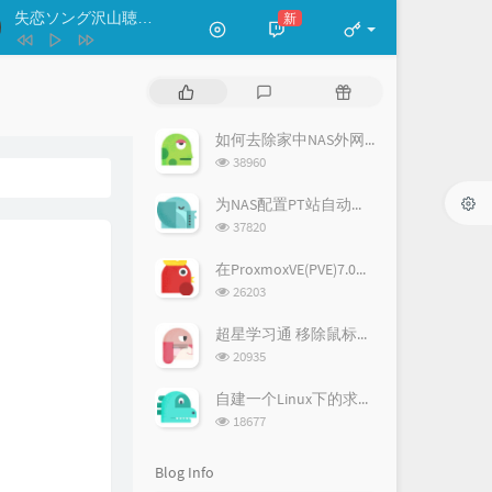
あいつら全員同窓会
失恋ソング沢山聴いて 泣いてばかりの私はもう。
新
- りりあ。
ずっと真夜中でいいのに。
わたしの一番かわいいところ
FRUITS ZIPPER
失恋ソング沢山聴いて 泣いてばかり
P
L
R
私はもう。
りりあ。
曇り空の向こうは晴れている
22/7
o
a
a
p
t
n
空は高く風は歌う
春奈るな
如何去除家中NAS外网访问端口号-CDN方法
u
e
d
浏
38960
letter song
doriko / 初音ミク
l
s
o
览
a
次
t
m
为NAS配置PT站自动登录签到
Alive
ReoNa
数:
r
c
a
浏
37820
Running In The Dark
a
o
r
览
次
r
m
t
在ProxmoxVE(PVE)7.0中安装ArchLinux
MONKEY MAJIK / 塞壬唱片-MSR
world.execute (me) ;
Mili
数:
t
m
i
浏
26203
i
览
e
c
花の塔
さユり
次
c
n
l
超星学习通 移除鼠标移出自动暂停
数:
l
t
e
浏
20935
览
e
s
s
次
s
自建一个Linux下的求生之路2服务器
数:
浏
18677
览
次
Blog Info
数: