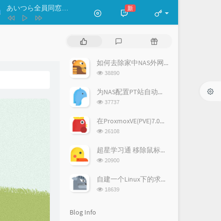
あいつら全員同窓会
新
- ずっと真夜中でいいのに。
あいつら全員同窓会
P
L
R
ずっと真夜中でいいのに。
わたしの一番かわいいところ
o
a
a
p
t
n
如何去除家中NAS外网访问端口号-CDN方法
FRUITS ZIPPER
失恋ソング沢山聴いて 泣いてばかり
u
e
d
浏
38890
私はもう。
りりあ。
l
s
o
曇り空の向こうは晴れている
22/7
览
a
次
t
m
为NAS配置PT站自动登录签到
空は高く風は歌う
春奈るな
数:
r
c
a
浏
37737
a
o
r
览
letter song
doriko / 初音ミク
次
r
m
t
在ProxmoxVE(PVE)7.0中安装ArchLinux
Alive
ReoNa
数:
t
m
i
浏
26108
i
览
e
c
Running In The Dark
次
c
n
l
超星学习通 移除鼠标移出自动暂停
MONKEY MAJIK / 塞壬唱片-MSR
world.execute (me) ;
Mili
数:
l
t
e
浏
20900
览
e
s
s
花の塔
さユり
次
s
自建一个Linux下的求生之路2服务器
数:
浏
18639
览
次
Blog Info
数: