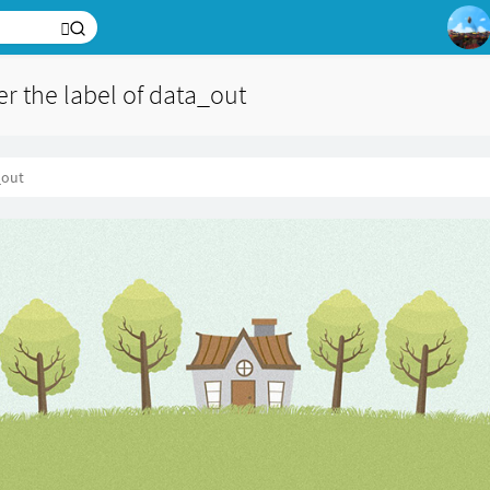
1
er the label of data_out
2
3
の
_out
4
5
6
7
8
9
10