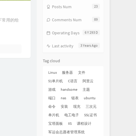
Posts Num
23
Comments Num
89
下常用的给
Operating Days
6 Y 293 D
Last activity
3 Years Ago
Tag cloud
Linux
服务器
文件
51单片机
C语言
阿里云
游戏
handsome
主题
端口
nas
链表
ubuntu
命令
安装
现充
三次元
单片机
电工电子
SSL证书
宝塔面板
IIS
课程设计
军运会志愿者管理系统